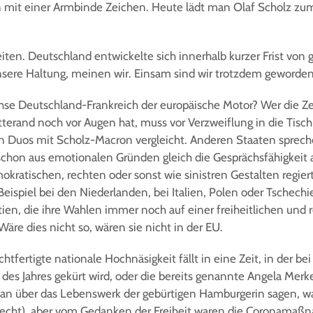
 mit einer Armbinde Zeichen. Heute lädt man Olaf Scholz zum
eiten. Deutschland entwickelte sich innerhalb kurzer Frist von
ere Haltung, meinen wir. Einsam sind wir trotzdem geworden
chse Deutschland-Frankreich der europäische Motor? Wer die Z
tterand noch vor Augen hat, muss vor Verzweiflung in die Tis
n Duos mit Scholz-Macron vergleicht. Anderen Staaten sprec
schon aus emotionalen Gründen gleich die Gesprächsfähigkeit a
kratischen, rechten oder sonst wie sinistren Gestalten regier
Beispiel bei den Niederlanden, bei Italien, Polen oder Tschechi
en, die ihre Wahlen immer noch auf einer freiheitlichen und r
äre dies nicht so, wären sie nicht in der EU.
htfertigte nationale Hochnäsigkeit fällt in eine Zeit, in der be
l des Jahres gekürt wird, oder die bereits genannte Angela Mer
man über das Lebenswerk der gebürtigen Hamburgerin sagen, 
schlecht), aber vom Gedanken der Freiheit waren die Coronam