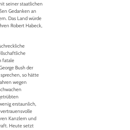
t seiner staatlichen
bloßen Gedanken an
dern. Das Land würde
ahren Robert Habeck,
schreckliche
llschaftliche
 fatale
 George Bush der
 sprechen, so hätte
fahren wegen
r schwachen
getrübten
enig erstaunlich,
vertrauensvolle
eren Kanzlern und
aft. Heute setzt