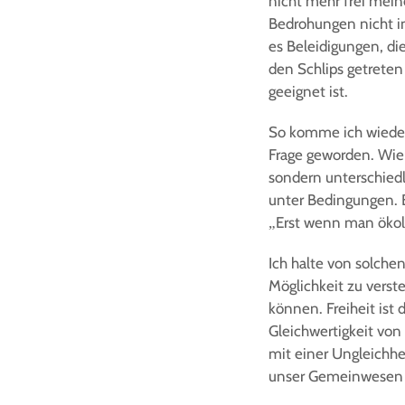
nicht mehr frei mein
Bedrohungen nicht in
es Beleidigungen, d
den Schlips getreten 
geeignet ist.
So komme ich wieder 
Frage geworden. Wie 
sondern unterschiedli
unter Bedingungen. Et
„Erst wenn man ökolo
Ich halte von solche
Möglichkeit zu verst
können. Freiheit ist 
Gleichwertigkeit von
mit einer Ungleichhe
unser Gemeinwesen ab