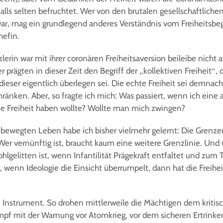
falls selten befruchtet. Wer von den brutalen gesellschaftlic
ar, mag ein grundlegend anderes Verständnis vom Freiheitsbegr
hefin.
rin war mit ihrer coronären Freiheitsaversion beileibe nicht al
 prägten in dieser Zeit den Begriff der „kollektiven Freiheit“, d
eser eigentlich überlegen sei. Die echte Freiheit sei demnach d
hränken. Aber, so fragte ich mich: Was passiert, wenn ich eine 
ne Freiheit haben wollte? Wollte man mich zwingen?
ewegten Leben habe ich bisher vielmehr gelernt: Die Grenzen 
 Wer vernünftig ist, braucht kaum eine weitere Grenzlinie. Und 
hlgelitten ist, wenn Infantilität Prägekraft entfaltet und zum T
, wenn Ideologie die Einsicht überrumpelt, dann hat die Freihe
 Instrument. So drohen mittlerweile die Mächtigen dem kriti
mpf mit der Warnung vor Atomkrieg, vor dem sicheren Ertrink