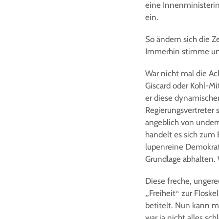
eine Innenministerin
ein.
So ändern sich die Z
Immerhin stimme uns
War nicht mal die A
Giscard oder Kohl-Mi
er diese dynamische
Regierungsvertreter 
angeblich von undemo
handelt es sich zum 
lupenreine Demokrati
Grundlage abhalten. W
Diese freche, ungerec
„Freiheit“ zur Floske
betitelt. Nun kann 
war ja nicht alles 