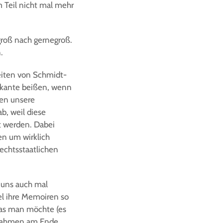
 Teil nicht mal mehr
 groß nach gernegroß.
.
eiten von Schmidt-
chkante beißen, wenn
hen unsere
b, weil diese
t werden. Dabei
en um wirklich
echtsstaatlichen
i uns auch mal
kel ihre Memoiren so
was man möchte (es
aßnahmen am Ende