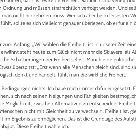
en dürfen, dann ist es keine Freiheit. Natürlich sind Verleum
 Ordnung und müssen strafrechtlich verfolgt werden. Und selb
ie man nicht hinnehmen muss. Wer sich aber beim leisesten W
fühlt, sollte es sich vielleicht genauer überlegen, ob er für ein
zum Anfang. „Wir wählen die Freiheit“ ist in unserer Zeit ein
erwähnt steht heute zum Glück nicht mehr die Sklaverei als Al
che Schattierungen der Freiheit selbst. Manch eine politische Kr
was überspitzt: „Erst wenn alle Menschen gleich sind, sind sie
gisch denkt und handelt, fühlt man die wirkliche Freiheit.“
n Bedingungen nichts. Ich habe mich immer dafür eingesetzt, Fre
ehen, sich nach seinen Neigungen und Fähigkeiten bestmöglich
die Möglichkeit, zwischen Alternativen zu entscheiden. Freiheit 
 Menschen nicht mit Gleichheit zu verwechseln. Freiheit ist, g
it im Ergebnis zu ermöglichen. Das ist die Grundlage des Aufst
gibt. Diese Freiheit wähle ich.