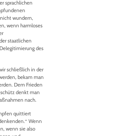
er sprachlichen
empfundenen
e nicht wundern,
men, wenn harmloses
er
der staatlichen
r Delegitimierung des
ir schließlich in der
t werden, bekam man
 werden. Dem Frieden
eschütz denkt man
afmaßnahmen nach.
pfen quittiert
dersdenkenden.“ Wenn
n, wenn sie also