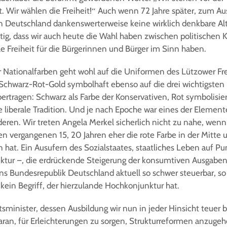
t. Wir wählen die Freiheit!“ Auch wenn 72 Jahre später, zum Au
in Deutschland dankenswerterweise keine wirklich denkbare Alte
ichtig, dass wir auch heute die Wahl haben zwischen politischen 
le Freiheit für die Bürgerinnen und Bürger im Sinn haben.
 Nationalfarben geht wohl auf die Uniformen des Lützower Fre
chwarz-Rot-Gold symbolhaft ebenso auf die drei wichtigsten 
tragen: Schwarz als Farbe der Konservativen, Rot symbolisie
e liberale Tradition. Und je nach Epoche war eines der Element
deren. Wir treten Angela Merkel sicherlich nicht zu nahe, wenn
den vergangenen 15, 20 Jahren eher die rote Farbe in der Mitte u
at. Ein Ausufern des Sozialstaates, staatliches Leben auf P
ruktur –, die erdrückende Steigerung der konsumtiven Ausgaben
 Bundesrepublik Deutschland aktuell so schwer steuerbar, so
 kein Begriff, der hierzulande Hochkonjunktur hat.
sminister, dessen Ausbildung wir nun in jeder Hinsicht teuer
aran, für Erleichterungen zu sorgen, Strukturreformen anzuge