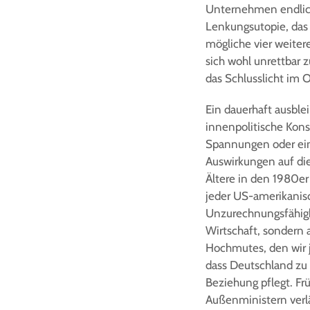
Unternehmen endlich
Lenkungsutopie, das 
mögliche vier weiter
sich wohl unrettbar 
das Schlusslicht im
Ein dauerhaft ausble
innenpolitische Konse
Spannungen oder ein
Auswirkungen auf di
Ältere in den 1980er
jeder US-amerikanis
Unzurechnungsfähigke
Wirtschaft, sondern 
Hochmutes, den wir j
dass Deutschland zu
Beziehung pflegt. Fr
Außenministern verlä