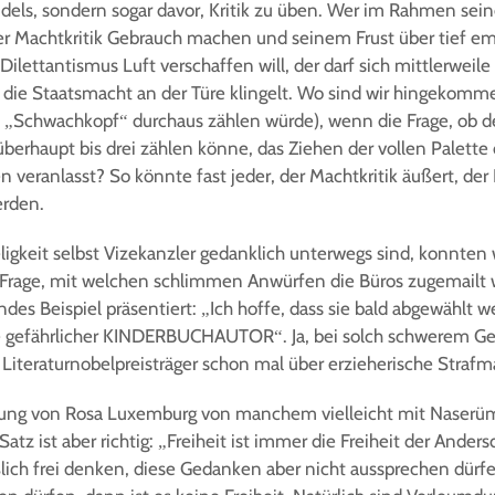
ls, sondern sogar davor, Kritik zu üben. Wer im Rahmen sein
er Machtkritik Gebrauch machen und seinem Frust über tief 
ilettantismus Luft verschaffen will, der darf sich mittlerweil
die Staatsmacht an der Türe klingelt. Wo sind wir hingekom
 „Schwachkopf“ durchaus zählen würde), wenn die Frage, ob d
berhaupt bis drei zählen könne, das Ziehen der vollen Palette 
n veranlasst? So könnte fast jeder, der Machtkritik äußert, de
erden.
igkeit selbst Vizekanzler gedanklich unterwegs sind, konnten w
ie Frage, mit welchen schlimmen Anwürfen die Büros zugemail
des Beispiel präsentiert: „Ich hoffe, dass sie bald abgewählt
e gefährlicher KINDERBUCHAUTOR“. Ja, bei solch schwerem G
r Literaturnobelpreisträger schon mal über erzieherische Str
rung von Rosa Luxemburg von manchem vielleicht mit Naserüm
Satz ist aber richtig: „Freiheit ist immer die Freiheit der An
ßlich frei denken, diese Gedanken aber nicht aussprechen dürfe