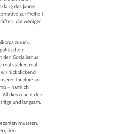
sklang des Jahres
rnative zur Freiheit
Kräften, die weniger
ikorps zurück,
politischen
rt den Sozialismus
e mal stärker, mal
 wir rückblickend
nserer Tricolore an
ump – nämlich
: All dies macht den
 träge und langsam.
 bezahlen mussten,
hen, den