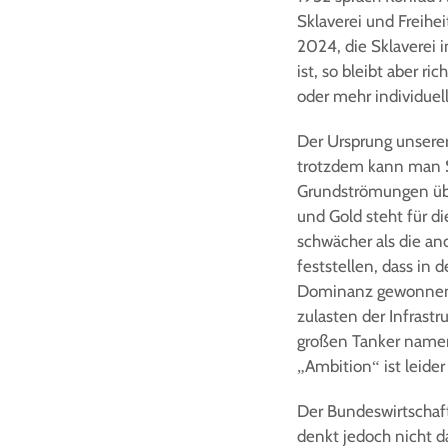
Sklaverei und Freihei
2024, die Sklaverei 
ist, so bleibt aber r
oder mehr individuel
Der Ursprung unserer
trotzdem kann man S
Grundströmungen über
und Gold steht für di
schwächer als die an
feststellen, dass in 
Dominanz gewonnen h
zulasten der Infrast
großen Tanker namens
„Ambition“ ist leider
Der Bundeswirtschaft
denkt jedoch nicht d