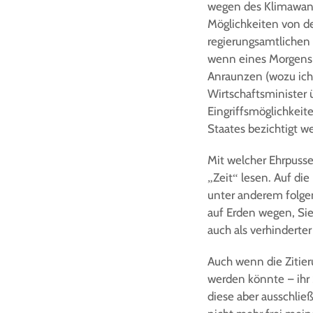
wegen des Klimawande
Möglichkeiten von d
regierungsamtlichen D
wenn eines Morgens 
Anraunzen (wozu ich
Wirtschaftsminister ü
Eingriffsmöglichkeite
Staates bezichtigt w
Mit welcher Ehrpussel
„Zeit“ lesen. Auf d
unter anderem folgen
auf Erden wegen, Si
auch als verhinderte
Auch wenn die Zitie
werden könnte – ihr 
diese aber ausschlie