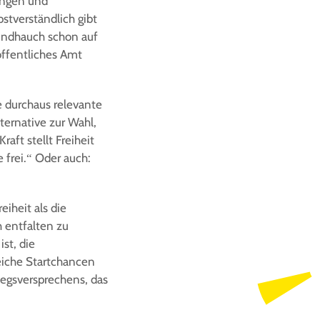
dungen und
stverständlich gibt
indhauch schon auf
 öffentliches Amt
e durchaus relevante
ternative zur Wahl,
aft stellt Freiheit
 frei.“ Oder auch:
iheit als die
 entfalten zu
ist, die
leiche Startchancen
iegsversprechens, das