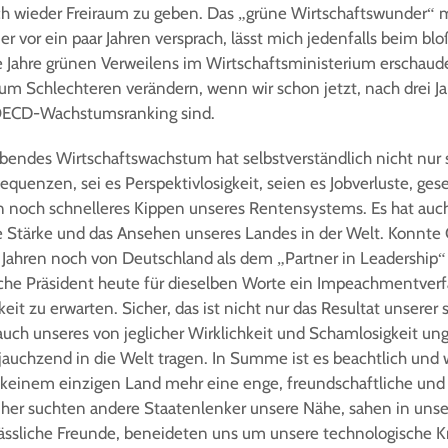
 wieder Freiraum zu geben. Das „grüne Wirtschaftswunder“ mi
er vor ein paar Jahren versprach, lässt mich jedenfalls beim 
e Jahre grünen Verweilens im Wirtschaftsministerium erschau
zum Schlechteren verändern, wenn wir schon jetzt, nach drei J
 OECD-Wachstumsranking sind.
ibendes Wirtschaftswachstum hat selbstverständlich nicht nur 
quenzen, sei es Perspektivlosigkeit, seien es Jobverluste, gese
 noch schnelleres Kippen unseres Rentensystems. Es hat auch
e Stärke und das Ansehen unseres Landes in der Welt. Konnte
 Jahren noch von Deutschland als dem „Partner in Leadership“
che Präsident heute für dieselben Worte ein Impeachmentver
it zu erwarten. Sicher, das ist nicht nur das Resultat unsere
auch unseres von jeglicher Wirklichkeit und Schamlosigkeit un
auchzend in die Welt tragen. In Summe ist es beachtlich und w
 keinem einzigen Land mehr eine enge, freundschaftliche und 
üher suchten andere Staatenlenker unsere Nähe, sahen in uns
ssliche Freunde, beneideten uns um unsere technologische Kr