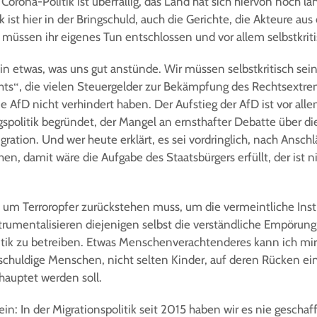
Corona-Politik ist überfällig, das Land hat sich hiervon noch lan
ik ist hier in der Bringschuld, auch die Gerichte, die Akteure au
 müssen ihr eigenes Tun entschlossen und vor allem selbstkrit
hin etwas, was uns gut anstünde. Wir müssen selbstkritisch sein
ts“, die vielen Steuergelder zur Bekämpfung des Rechtsextrem
e AfD nicht verhindert haben. Der Aufstieg der AfD ist vor all
ngspolitik begründet, der Mangel an ernsthafter Debatte über d
igration. Und wer heute erklärt, es sei vordringlich, nach Ans
en, damit wäre die Aufgabe des Staatsbürgers erfüllt, der ist n
m Terroropfer zurückstehen muss, um die vermeintliche Inst
trumentalisieren diejenigen selbst die verständliche Empörun
ik zu betreiben. Etwas Menschenverachtenderes kann ich mir 
huldige Menschen, nicht selten Kinder, auf deren Rücken ein
hauptet werden soll.
in: In der Migrationspolitik seit 2015 haben wir es nie geschaf