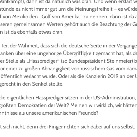
hlkampf), dann ist da natürlich was dran. Und wenn erklärt wi
stünde es nicht immer gut um die Meinungsfreiheit – es würde
lf von Mexiko den „Golf von Amerika“ zu nennen, dann ist da 
nseren gemeinsamen Werten gehört auch die Beachtung der Ge
 ist da ebenfalls etwas dran.
 Teil der Wahrheit, dass sich die deutsche Seite in der Vergang
nken über eine ungehörige Übergriffigkeit gemacht hat, als 
er Stelle als „Hassprediger“ (so Bundespräsident Steinmeier)
or einer zu großen Abhängigkeit von russischem Gas vom dam
ffentlich verlacht wurde. Oder als die Kanzlerin 2019 an der U
erecht in den Senkel stellte.
 die eigentlichen Hassprediger sitzen in der US-Administration,
 größten Demokratien der Welt? Meinen wir wirklich, wir hätten
enntnisse als unsere amerikanischen Freunde?
 sich nicht, denn drei Finger richten sich dabei auf uns selbst.