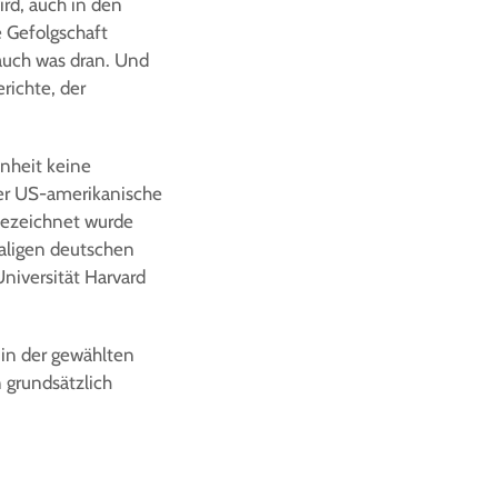
rd, auch in den
 Gefolgschaft
auch was dran. Und
richte, der
enheit keine
der US-amerikanische
 bezeichnet wurde
aligen deutschen
niversität Harvard
 in der gewählten
 grundsätzlich