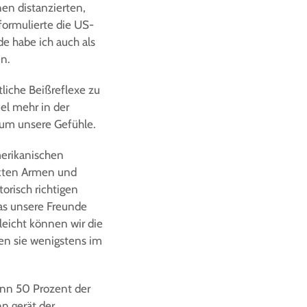
nen distanzierten,
formulierte die US-
de habe ich auch als
n.
tliche Beißreflexe zu
iel mehr in der
 um unsere Gefühle.
merikanischen
nkten Armen und
orisch richtigen
was unsere Freunde
lleicht können wir die
en sie wenigstens im
Wenn 50 Prozent der
n gerät der