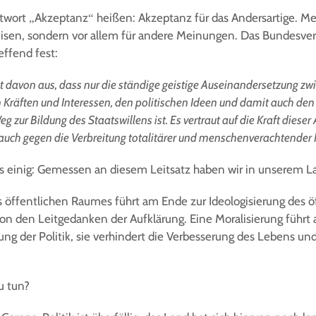
wort „Akzeptanz“ heißen: Akzeptanz für das Andersartige. Meh
isen, sondern vor allem für andere Meinungen. Das Bundesver
effend fest:
 davon aus, dass nur die ständige geistige Auseinandersetzung zw
Kräften und Interessen, den politischen Ideen und damit auch den 
eg zur Bildung des Staatswillens ist. Es vertraut auf die Kraft dies
auch gegen die Verbreitung totalitärer und menschenverachtender 
uns einig: Gemessen an diesem Leitsatz haben wir in unserem Lan
s öffentlichen Raumes führt am Ende zur Ideologisierung des 
von den Leitgedanken der Aufklärung. Eine Moralisierung führt
rung der Politik, sie verhindert die Verbesserung des Lebens un
u tun?