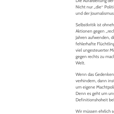
Die Aufarbeitung der 
Nicht nur „die“ Polit
und der Journalismus
Selbstkritik ist ohne
Aktionen gegen „rech
Jahren aufwenden, di
fehlerhafte Flüchtli
viel ungesteuerter M
gegen rechts zu mach
Welt.
Wenn das Gedenken u
verhindern, dann ins
um eigene Machtpolit
Denn es geht um unsc
Definitionshoheit be
Wir müssen ehrlich se