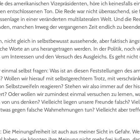
de des amerikanischen Vizepräsidenten, höre ich keinesfalls ei
nen entschlossenen Ton. Die Rede war nicht überraschend, sie 
ssenlage in einer veränderten multilateralen Welt. Und die Re
anden, manchen Irrweg der vergangenen Zeit endlich zu beende
n, nicht gleich in selbstbewusst aussehende, aber faktisch ängs
sche Worte an uns herangetragen werden. In der Politik, noch v
s um Interessen und den Versuch des Ausgleichs. Es geht nicht
r einmal selbst fragen: Was ist an diesen Feststellungen des a
? Wollen wir hierauf mit selbstgerechtem Trotz, mit verschrä
n Selbstzweifeln reagieren? Stehen wir also immer auf der hist
iert? Oder wollen wir zumindest einmal versuchen zu lernen, 
s von uns denken? Vielleicht liegen unsere Freunde falsch? Vie
twas gegen falsche Wahrnehmungen tun? Vielleicht aber treff
st: Die Meinungsfreiheit ist auch aus meiner Sicht in Gefahr. 
 haben, sie könnten ihre Meinung nicht mehr frei äußern, dan