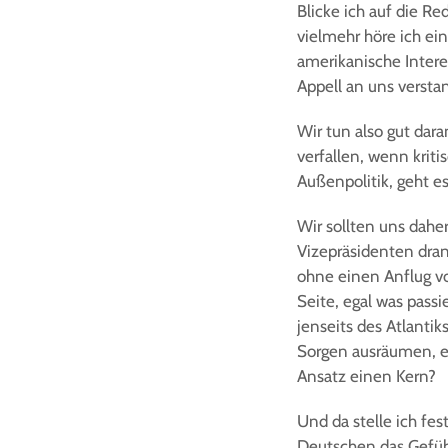
Blicke ich auf die Re
vielmehr höre ich ei
amerikanische Intere
Appell an uns verst
Wir tun also gut dara
verfallen, wenn kriti
Außenpolitik, geht e
Wir sollten uns dahe
Vizepräsidenten dran
ohne einen Anflug vo
Seite, egal was pass
jenseits des Atlantik
Sorgen ausräumen, e
Ansatz einen Kern?
Und da stelle ich fe
Deutschen das Gefühl