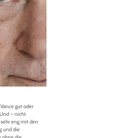
Vance gut oder
 Und – nicht
l sehr eng mit den
g und die
e ohne die