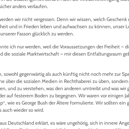
sicher anders verlaufen.
werden wir nicht vergessen. Denn wir wissen, welch Geschenk e
eiheit und in Frieden leben und aufwachsen zu können, unser L
unserer Fasson glücklich zu werden.
onnte ich nur werden, weil die Voraussetzungen der Freiheit – d
nd die soziale Marktwirtschaft – mir diesen Entfaltungsraum g
n, sowohl gegenwärtig als auch künftig nicht noch mehr zur Sp
rne über die sozialen Medien in Rechthaberei zu üben, sondern
en, und zu verstehen, was den anderen umtreibt und was wir
er auf festerem Boden zu begegnen. Wir waren vor einigen J
p“, wie es George Bush der Ältere formulierte. Wir sollten ein 
s auch wieder so wird.
 Deutschland erklärt, es wäre ungehörig, sich in innere Ang